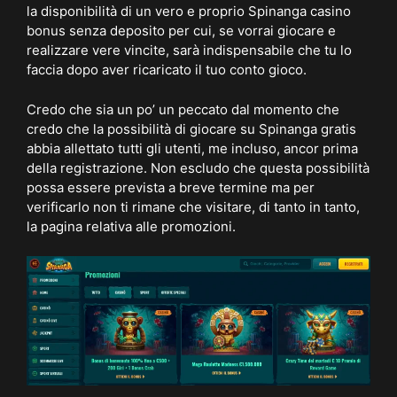
la disponibilità di un vero e proprio Spinanga casino
bonus senza deposito per cui, se vorrai giocare e
realizzare vere vincite, sarà indispensabile che tu lo
faccia dopo aver ricaricato il tuo conto gioco.
Credo che sia un po’ un peccato dal momento che
credo che la possibilità di giocare su Spinanga gratis
abbia allettato tutti gli utenti, me incluso, ancor prima
della registrazione. Non escludo che questa possibilità
possa essere prevista a breve termine ma per
verificarlo non ti rimane che visitare, di tanto in tanto,
la pagina relativa alle promozioni.