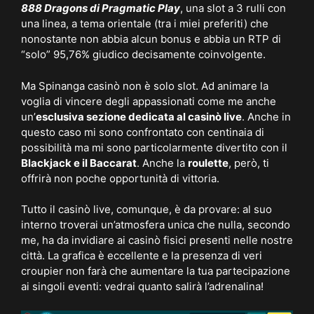
888 Dragons di Pragmatic Play
, una slot a 3 rulli con
una linea, a tema orientale (tra i miei preferiti) che
nonostante non abbia alcun bonus e abbia un RTP di
“solo” 95,76% giudico decisamente coinvolgente.
Ma Spinanga casinò non è solo slot. Ad animare la
voglia di vincere degli appassionati come me anche
un’
esclusiva sezione dedicata al casinò live
. Anche in
questo caso mi sono confrontato con centinaia di
possibilità ma mi sono particolarmente divertito con il
Blackjack e il Baccarat
. Anche la
roulette
, però, ti
offrirà non poche opportunità di vittoria.
Tutto il casinò live, comunque, è da provare: al suo
interno troverai un’atmosfera unica che nulla, secondo
me, ha da invidiare ai casinò fisici presenti nelle nostre
città. La grafica è eccellente e la presenza di veri
croupier non farà che aumentare la tua partecipazione
ai singoli eventi: vedrai quanto salirà l’adrenalina!