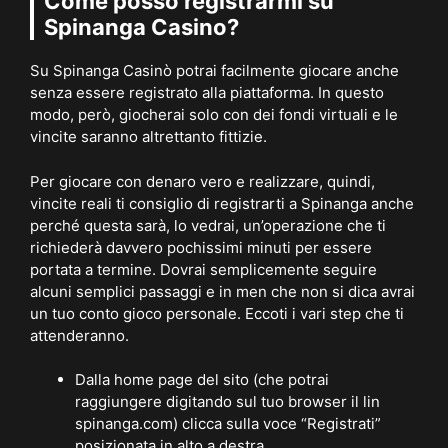
Come posso registrarmi su
Spinanga Casino?
Su Spinanga Casinò potrai facilmente giocare anche
senza essere registrato alla piattaforma. In questo
modo, però, giocherai solo con dei fondi virtuali e le
vincite saranno altrettanto fittizie.
Per giocare con denaro vero e realizzare, quindi,
vincite reali ti consiglio di registrarti a Spinanga anche
perché questa sarà, lo vedrai, un’operazione che ti
richiederà davvero pochissimi minuti per essere
portata a termine. Dovrai semplicemente seguire
alcuni semplici passaggi e in men che non si dica avrai
un tuo conto gioco personale. Eccoti i vari step che ti
attenderanno.
Dalla home page del sito (che potrai
raggiungere digitando sul tuo browser il lin
spinanga.com) clicca sulla voce “Registrati”
posizionata in alto a destra.