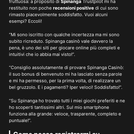
fruttuosa: a proposito di
Spinanga
Trustpilot mi ha
restituito non poche
recensioni positive
di cui sono
rimasto piacevolmente soddisfatto. Vuoi alcuni
esempi? Eccoli!
“Mi sono iscritto con qualche incertezza ma mi sono
subito ricreduto. Spinanga casinò vale davvero la
pena, è uno dei siti per giocare online più completi e
intuitivi che io abbia mai visto!”.
“Consiglio assolutamente di provare Spinanga Casinò:
il suo bonus di benvenuto mi ha lasciato senza parole
e mi ha permesso, per la prima volta, di realizzare un
bel gruzzolo. E i pagamenti? Iper veloci! Soddisfatto!”.
“Su Spinanga ho trovato tutti i miei giochi preferiti e ne
ho scoperti tantissimi altri. Sul mio smartphone
funziona alla grande: veloce, trasparente, completo e
puntuale!”.