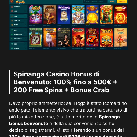
Spinanga Casino Bonus di
Benvenuto: 100% fino a 500€ +
200 Free Spins + Bonus Crab
Devo proprio ammetterlo: se il logo è stato (come ti ho
anticipato) l’elemento visivo che tra tutti ha catturato di
più la mia attenzione, è tutto merito dello
Spinanga
bonus benvenuto
e della sua convenienza se ho
deciso di registrarmi. Mi sto riferendo a un bonus del
100% fino a un massimo di 500€ sul primo deposito
a