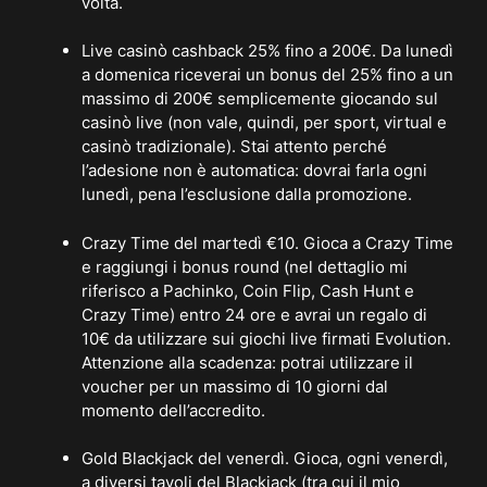
volta.
Live casinò cashback 25% fino a 200€. Da lunedì
a domenica riceverai un bonus del 25% fino a un
massimo di 200€ semplicemente giocando sul
casinò live (non vale, quindi, per sport, virtual e
casinò tradizionale). Stai attento perché
l’adesione non è automatica: dovrai farla ogni
lunedì, pena l’esclusione dalla promozione.
Crazy Time del martedì €10. Gioca a Crazy Time
e raggiungi i bonus round (nel dettaglio mi
riferisco a Pachinko, Coin Flip, Cash Hunt e
Crazy Time) entro 24 ore e avrai un regalo di
10€ da utilizzare sui giochi live firmati Evolution.
Attenzione alla scadenza: potrai utilizzare il
voucher per un massimo di 10 giorni dal
momento dell’accredito.
Gold Blackjack del venerdì. Gioca, ogni venerdì,
a diversi tavoli del Blackjack (tra cui il mio