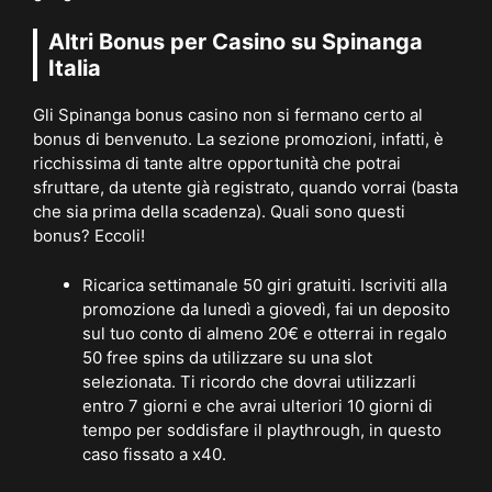
Altri Bonus per Casino su Spinanga
Italia
Gli Spinanga bonus casino non si fermano certo al
bonus di benvenuto. La sezione promozioni, infatti, è
ricchissima di tante altre opportunità che potrai
sfruttare, da utente già registrato, quando vorrai (basta
che sia prima della scadenza). Quali sono questi
bonus? Eccoli!
Ricarica settimanale 50 giri gratuiti. Iscriviti alla
promozione da lunedì a giovedì, fai un deposito
sul tuo conto di almeno 20€ e otterrai in regalo
50 free spins da utilizzare su una slot
selezionata. Ti ricordo che dovrai utilizzarli
entro 7 giorni e che avrai ulteriori 10 giorni di
tempo per soddisfare il playthrough, in questo
caso fissato a x40.