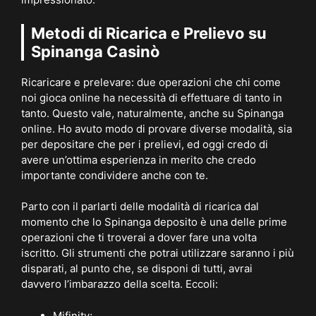
Metodi di Ricarica e Prelievo su
Spinanga Casinò
Ricaricare e prelevare: due operazioni che chi come
noi gioca online ha necessità di effettuare di tanto in
tanto. Questo vale, naturalmente, anche su Spinanga
online. Ho avuto modo di provare diverse modalità, sia
per depositare che per i prelievi, ed oggi credo di
avere un’ottima esperienza in merito che credo
importante condividere anche con te.
Parto con il parlarti delle modalità di ricarica dal
momento che lo Spinanga deposito è una delle prime
operazioni che ti troverai a dover fare una volta
iscritto. Gli strumenti che potrai utilizzare saranno i più
disparati, al punto che, se disponi di tutti, avrai
davvero l’imbarazzo della scelta. Eccoli:
Mifinity;