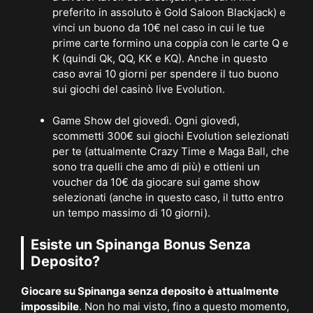
preferito in assoluto è Gold Saloon Blackjack) e
vinci un buono da 10€ nel caso in cui le tue
prime carte formino una coppia con le carte Q e
K (quindi Qk, QQ, KK e KQ). Anche in questo
caso avrai 10 giorni per spendere il tuo buono
sui giochi del casinò live Evolution.
Game Show del giovedì. Ogni giovedì,
scommetti 300€ sui giochi Evolution selezionati
per te (attualmente Crazy Time e Maga Ball, che
sono tra quelli che amo di più) e ottieni un
voucher da 10€ da giocare sui game show
selezionati (anche in questo caso, il tutto entro
un tempo massimo di 10 giorni).
Esiste un Spinanga Bonus Senza
Deposito?
Giocare su Spinanga senza deposito è attualmente
impossibile
. Non ho mai visto, fino a questo momento,