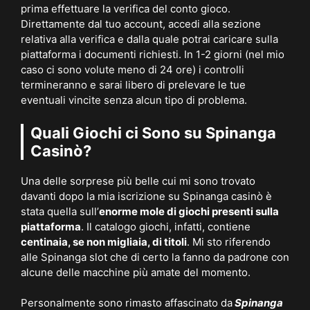
prima effettuare la verifica del conto gioco.
Direttamente dal tuo account, accedi alla sezione
relativa alla verifica e dalla quale potrai caricare sulla
piattaforma i documenti richiesti. In 1-2 giorni (nel mio
caso ci sono volute meno di 24 ore) i controlli
termineranno e sarai libero di prelevare le tue
eventuali vincite senza alcun tipo di problema.
Quali Giochi ci Sono su Spinanga
Casinò?
Una delle sorprese più belle cui mi sono trovato
davanti dopo la mia iscrizione su Spinanga casinò è
stata quella sull’
enorme mole di giochi presenti sulla
piattaforma
. Il catalogo giochi, infatti, contiene
centinaia, se non migliaia, di titoli
. Mi sto riferendo
alle Spinanga slot che di certo la fanno da padrone con
alcune delle macchine più amate del momento.
Personalmente sono rimasto affascinato da
Spinanga