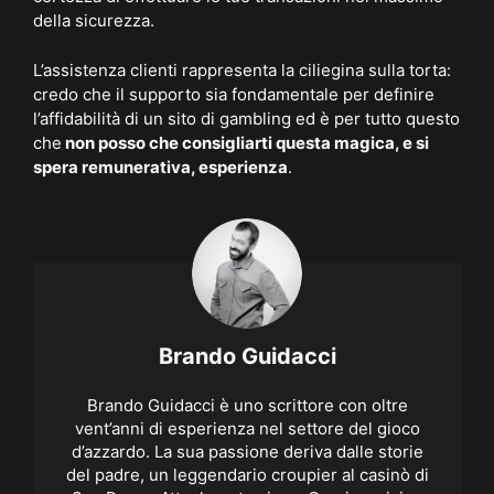
della sicurezza.
L’assistenza clienti rappresenta la ciliegina sulla torta:
credo che il supporto sia fondamentale per definire
l’affidabilità di un sito di gambling ed è per tutto questo
che
non posso che consigliarti questa magica, e si
spera remunerativa, esperienza
.
Brando Guidacci
Brando Guidacci è uno scrittore con oltre
vent’anni di esperienza nel settore del gioco
d’azzardo. La sua passione deriva dalle storie
del padre, un leggendario croupier al casinò di